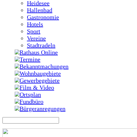
Heidesee
Hallenbad
Gastronomie
Hotels
Sport
Vereine
Stadtradeln
Rathaus Online
Termine
Bekanntmachungen
Wohnbaugebiete
Gewerbegebiete
Film & Video
Ortsplan
Fundbüro
Bürgeranregungen