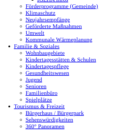
Förderprogramme (Gemeinde)
Klimaschutz
Neujahrsempfänge
Geförderte Maßnahmen
Umwelt
Kommunale Wärmeplanung
Familie & Soziales
Wohnbaugebiete
Kindertagesstätten & Schulen
Kindertagespflege
Gesundheitswesen
Jugend
Senioren
Familienbüro
Spielplätze
Tourismus & Freizeit
Bürgerhaus / Bürgerpark
Sehenswürdigkeiten
360° Panoramen