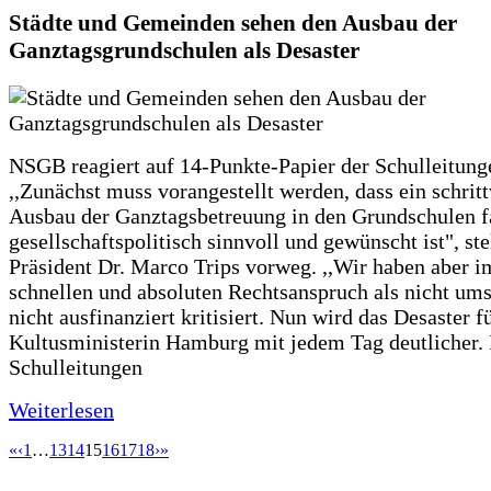
Städte und Gemeinden sehen den Ausbau der
Ganztagsgrundschulen als Desaster
NSGB reagiert auf 14-Punkte-Papier der Schulleitung
,,Zunächst muss vorangestellt werden, dass ein schrit
Ausbau der Ganztagsbetreuung in den Grundschulen f
gesellschaftspolitisch sinnvoll und gewünscht ist", st
Präsident Dr. Marco Trips vorweg. ,,Wir haben aber 
schnellen und absoluten Rechtsanspruch als nicht um
nicht ausfinanziert kritisiert. Nun wird das Desaster f
Kultusministerin Hamburg mit jedem Tag deutlicher. 
Schulleitungen
Weiterlesen
«
‹
1
…
13
14
15
16
17
18
›
»