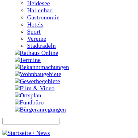
Heidesee
Hallenbad
Gastronomie
Hotels
Sport
Vereine
Stadtradeln
Rathaus Online
Termine
Bekanntmachungen
Wohnbaugebiete
Gewerbegebiete
Film & Video
Ortsplan
Fundbüro
Bürgeranregungen
Startseite / News