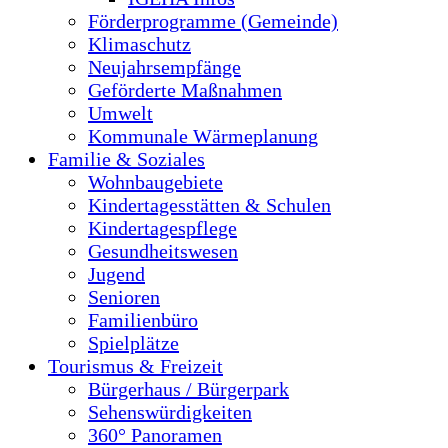
Förderprogramme (Gemeinde)
Klimaschutz
Neujahrsempfänge
Geförderte Maßnahmen
Umwelt
Kommunale Wärmeplanung
Familie & Soziales
Wohnbaugebiete
Kindertagesstätten & Schulen
Kindertagespflege
Gesundheitswesen
Jugend
Senioren
Familienbüro
Spielplätze
Tourismus & Freizeit
Bürgerhaus / Bürgerpark
Sehenswürdigkeiten
360° Panoramen