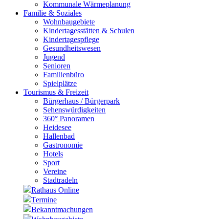
Kommunale Wärmeplanung
Familie & Soziales
Wohnbaugebiete
Kindertagesstätten & Schulen
Kindertagespflege
Gesundheitswesen
Jugend
Senioren
Familienbüro
Spielplätze
Tourismus & Freizeit
Bürgerhaus / Bürgerpark
Sehenswürdigkeiten
360° Panoramen
Heidesee
Hallenbad
Gastronomie
Hotels
Sport
Vereine
Stadtradeln
Rathaus Online
Termine
Bekanntmachungen