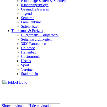
Kindertagesstätten & Schulen
Kindertagespflege
Gesundheitswesen
Jugend
Senioren
Familienbüro
Spielplätze
Tourismus & Freizeit
Bürgerhaus / Bürgerpark
Sehenswürdigkeiten
360° Panoramen
Heidesee
Hallenbad
Gastronomie
Hotels
Sport
Vereine
Stadtradeln
Show navigation
Hide navigation