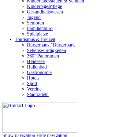
Kindertagesstätten & Schulen
Kindertagespflege
Gesundheitswesen
Jugend
Senioren
Familienbüro
Spielplätze
Tourismus & Freizeit
Bürgerhaus / Bürgerpark
Sehenswürdigkeiten
360° Panoramen
Heidesee
Hallenbad
Gastronomie
Hotels
Sport
Vereine
Stadtradeln
Show navigation
Hide navigation