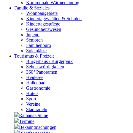
Kommunale Wärmeplanung
Familie & Soziales
Wohnbaugebiete
Kindertagesstätten & Schulen
Kindertagespflege
Gesundheitswesen
Jugend
Senioren
Familienbüro
Spielplätze
Tourismus & Freizeit
Bürgerhaus / Bürgerpark
Sehenswürdigkeiten
360° Panoramen
Heidesee
Hallenbad
Gastronomie
Hotels
Sport
Vereine
Stadtradeln
Rathaus Online
Termine
Bekanntmachungen