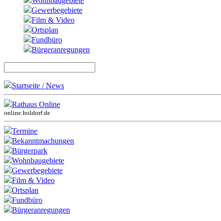
Wohnbaugebiete
Gewerbegebiete
Film & Video
Ortsplan
Fundbüro
Bürgeranregungen
Startseite / News
Rathaus Online
online.holdorf.de
Termine
Bekanntmachungen
Bürgerpark
Wohnbaugebiete
Gewerbegebiete
Film & Video
Ortsplan
Fundbüro
Bürgeranregungen