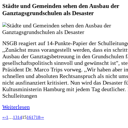
Städte und Gemeinden sehen den Ausbau der
Ganztagsgrundschulen als Desaster
NSGB reagiert auf 14-Punkte-Papier der Schulleitung
,,Zunächst muss vorangestellt werden, dass ein schrit
Ausbau der Ganztagsbetreuung in den Grundschulen f
gesellschaftspolitisch sinnvoll und gewünscht ist", st
Präsident Dr. Marco Trips vorweg. ,,Wir haben aber 
schnellen und absoluten Rechtsanspruch als nicht um
nicht ausfinanziert kritisiert. Nun wird das Desaster f
Kultusministerin Hamburg mit jedem Tag deutlicher. 
Schulleitungen
Weiterlesen
«
‹
1
…
13
14
15
16
17
18
›
»