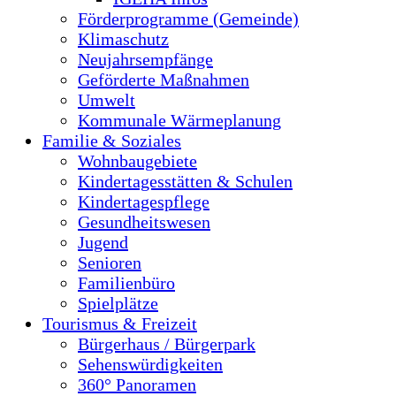
Förderprogramme (Gemeinde)
Klimaschutz
Neujahrsempfänge
Geförderte Maßnahmen
Umwelt
Kommunale Wärmeplanung
Familie & Soziales
Wohnbaugebiete
Kindertagesstätten & Schulen
Kindertagespflege
Gesundheitswesen
Jugend
Senioren
Familienbüro
Spielplätze
Tourismus & Freizeit
Bürgerhaus / Bürgerpark
Sehenswürdigkeiten
360° Panoramen