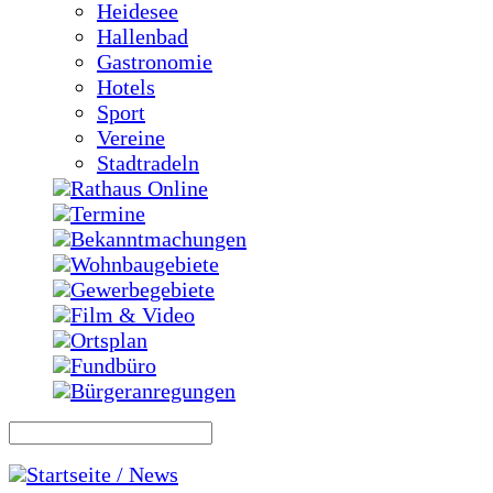
Heidesee
Hallenbad
Gastronomie
Hotels
Sport
Vereine
Stadtradeln
Rathaus Online
Termine
Bekanntmachungen
Wohnbaugebiete
Gewerbegebiete
Film & Video
Ortsplan
Fundbüro
Bürgeranregungen
Startseite / News