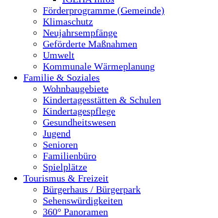
Förderprogramme (Gemeinde)
Klimaschutz
Neujahrsempfänge
Geförderte Maßnahmen
Umwelt
Kommunale Wärmeplanung
Familie & Soziales
Wohnbaugebiete
Kindertagesstätten & Schulen
Kindertagespflege
Gesundheitswesen
Jugend
Senioren
Familienbüro
Spielplätze
Tourismus & Freizeit
Bürgerhaus / Bürgerpark
Sehenswürdigkeiten
360° Panoramen