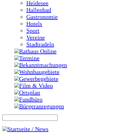
Heidesee
Hallenbad
Gastronomie
Hotels
Sport
Vereine
Stadtradeln
Rathaus Online
Termine
Bekanntmachungen
Wohnbaugebiete
Gewerbegebiete
Film & Video
Ortsplan
Fundbüro
Bürgeranregungen
Startseite / News