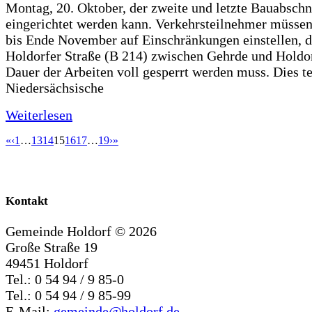
Montag, 20. Oktober, der zweite und letzte Bauabschn
eingerichtet werden kann. Verkehrsteilnehmer müssen
bis Ende November auf Einschränkungen einstellen, d
Holdorfer Straße (B 214) zwischen Gehrde und Holdor
Dauer der Arbeiten voll gesperrt werden muss. Dies te
Niedersächsische
Weiterlesen
«
‹
1
…
13
14
15
16
17
…
19
›
»
Kontakt
Gemeinde Holdorf ©
2026
Große Straße 19
49451 Holdorf
Tel.: 0 54 94 / 9 85-0
Tel.: 0 54 94 / 9 85-99
E-Mail:
gemeinde@holdorf.de