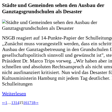
Städte und Gemeinden sehen den Ausbau der
Ganztagsgrundschulen als Desaster
NSGB reagiert auf 14-Punkte-Papier der Schulleitung
,,Zunächst muss vorangestellt werden, dass ein schrit
Ausbau der Ganztagsbetreuung in den Grundschulen f
gesellschaftspolitisch sinnvoll und gewünscht ist", st
Präsident Dr. Marco Trips vorweg. ,,Wir haben aber 
schnellen und absoluten Rechtsanspruch als nicht um
nicht ausfinanziert kritisiert. Nun wird das Desaster f
Kultusministerin Hamburg mit jedem Tag deutlicher. 
Schulleitungen
Weiterlesen
«
‹
1
…
13
14
15
16
17
18
›
»