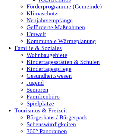
Förderprogramme (Gemeinde)
Klimaschutz
Neujahrsempfänge
Geförderte Maßnahmen
Umwelt
Kommunale Wärmeplanung
Familie & Soziales
Wohnbaugebiete
Kindertagesstätten & Schulen
Kindertagespflege
Gesundheitswesen
Jugend
Senioren
Familienbüro
Spielplätze
Tourismus & Freizeit
Bürgerhaus / Bürgerpark
Sehenswürdigkeiten
360° Panoramen