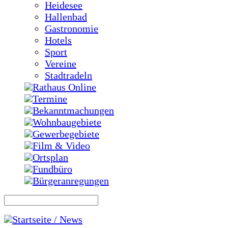
Heidesee
Hallenbad
Gastronomie
Hotels
Sport
Vereine
Stadtradeln
Rathaus Online
Termine
Bekanntmachungen
Wohnbaugebiete
Gewerbegebiete
Film & Video
Ortsplan
Fundbüro
Bürgeranregungen
Startseite / News