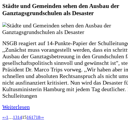
Städte und Gemeinden sehen den Ausbau der
Ganztagsgrundschulen als Desaster
NSGB reagiert auf 14-Punkte-Papier der Schulleitung
,,Zunächst muss vorangestellt werden, dass ein schrit
Ausbau der Ganztagsbetreuung in den Grundschulen f
gesellschaftspolitisch sinnvoll und gewünscht ist", st
Präsident Dr. Marco Trips vorweg. ,,Wir haben aber 
schnellen und absoluten Rechtsanspruch als nicht um
nicht ausfinanziert kritisiert. Nun wird das Desaster f
Kultusministerin Hamburg mit jedem Tag deutlicher. 
Schulleitungen
Weiterlesen
«
‹
1
…
13
14
15
16
17
18
›
»