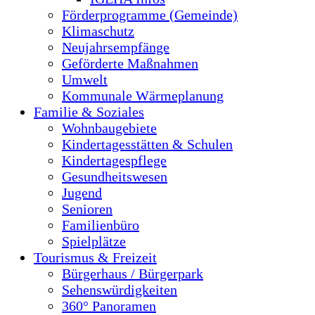
Förderprogramme (Gemeinde)
Klimaschutz
Neujahrsempfänge
Geförderte Maßnahmen
Umwelt
Kommunale Wärmeplanung
Familie & Soziales
Wohnbaugebiete
Kindertagesstätten & Schulen
Kindertagespflege
Gesundheitswesen
Jugend
Senioren
Familienbüro
Spielplätze
Tourismus & Freizeit
Bürgerhaus / Bürgerpark
Sehenswürdigkeiten
360° Panoramen