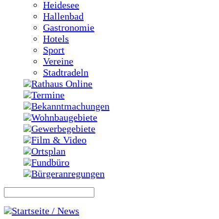
Heidesee
Hallenbad
Gastronomie
Hotels
Sport
Vereine
Stadtradeln
Rathaus Online
Termine
Bekanntmachungen
Wohnbaugebiete
Gewerbegebiete
Film & Video
Ortsplan
Fundbüro
Bürgeranregungen
Startseite / News