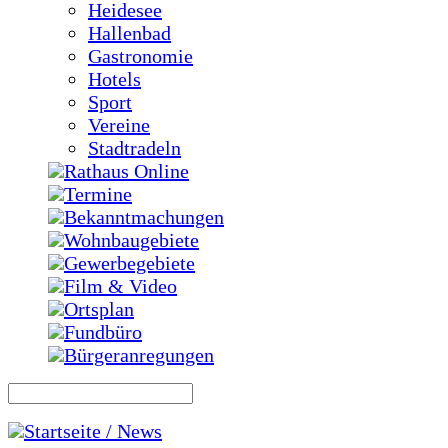
Heidesee
Hallenbad
Gastronomie
Hotels
Sport
Vereine
Stadtradeln
Rathaus Online
Termine
Bekanntmachungen
Wohnbaugebiete
Gewerbegebiete
Film & Video
Ortsplan
Fundbüro
Bürgeranregungen
Startseite / News