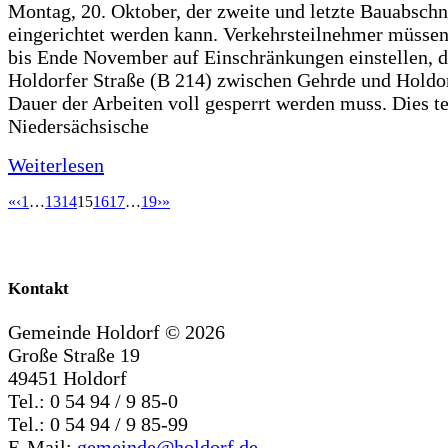
Montag, 20. Oktober, der zweite und letzte Bauabschn
eingerichtet werden kann. Verkehrsteilnehmer müssen
bis Ende November auf Einschränkungen einstellen, d
Holdorfer Straße (B 214) zwischen Gehrde und Holdor
Dauer der Arbeiten voll gesperrt werden muss. Dies te
Niedersächsische
Weiterlesen
«
‹
1
…
13
14
15
16
17
…
19
›
»
Kontakt
Gemeinde Holdorf ©
2026
Große Straße 19
49451 Holdorf
Tel.: 0 54 94 / 9 85-0
Tel.: 0 54 94 / 9 85-99
E-Mail:
gemeinde@holdorf.de