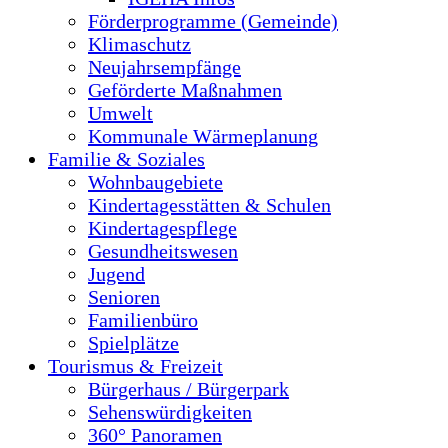
Förderprogramme (Gemeinde)
Klimaschutz
Neujahrsempfänge
Geförderte Maßnahmen
Umwelt
Kommunale Wärmeplanung
Familie & Soziales
Wohnbaugebiete
Kindertagesstätten & Schulen
Kindertagespflege
Gesundheitswesen
Jugend
Senioren
Familienbüro
Spielplätze
Tourismus & Freizeit
Bürgerhaus / Bürgerpark
Sehenswürdigkeiten
360° Panoramen