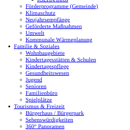
Förderprogramme (Gemeinde)
Klimaschutz
Neujahrsempfänge
Geförderte Maßnahmen
Umwelt
Kommunale Wärmeplanung
Familie & Soziales
Wohnbaugebiete
Kindertagesstätten & Schulen
Kindertagespflege
Gesundheitswesen
Jugend
Senioren
Familienbüro
Spielplätze
Tourismus & Freizeit
Bürgerhaus / Bürgerpark
Sehenswürdigkeiten
360° Panoramen