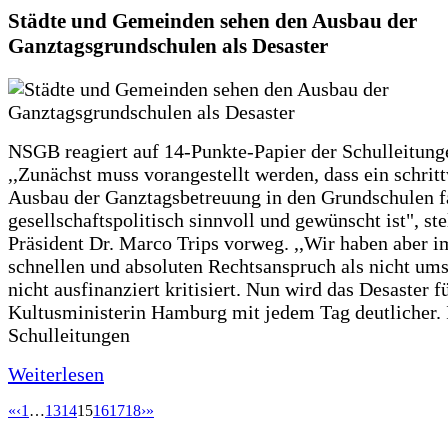
Städte und Gemeinden sehen den Ausbau der
Ganztagsgrundschulen als Desaster
NSGB reagiert auf 14-Punkte-Papier der Schulleitung
,,Zunächst muss vorangestellt werden, dass ein schrit
Ausbau der Ganztagsbetreuung in den Grundschulen f
gesellschaftspolitisch sinnvoll und gewünscht ist", st
Präsident Dr. Marco Trips vorweg. ,,Wir haben aber 
schnellen und absoluten Rechtsanspruch als nicht um
nicht ausfinanziert kritisiert. Nun wird das Desaster f
Kultusministerin Hamburg mit jedem Tag deutlicher. 
Schulleitungen
Weiterlesen
«
‹
1
…
13
14
15
16
17
18
›
»