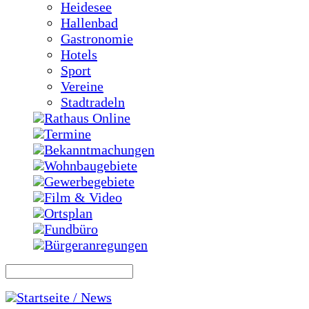
Heidesee
Hallenbad
Gastronomie
Hotels
Sport
Vereine
Stadtradeln
Rathaus Online
Termine
Bekanntmachungen
Wohnbaugebiete
Gewerbegebiete
Film & Video
Ortsplan
Fundbüro
Bürgeranregungen
Startseite / News