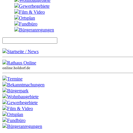
Wohnbaugebiete
Gewerbegebiete
Film & Video
Ortsplan
Fundbüro
Bürgeranregungen
Startseite / News
Rathaus Online
online.holdorf.de
Termine
Bekanntmachungen
Bürgerpark
Wohnbaugebiete
Gewerbegebiete
Film & Video
Ortsplan
Fundbüro
Bürgeranregungen