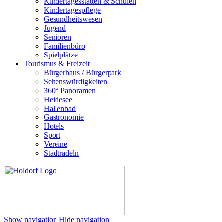
Kindertagesstätten & Schulen
Kindertagespflege
Gesundheitswesen
Jugend
Senioren
Familienbüro
Spielplätze
Tourismus & Freizeit
Bürgerhaus / Bürgerpark
Sehenswürdigkeiten
360° Panoramen
Heidesee
Hallenbad
Gastronomie
Hotels
Sport
Vereine
Stadtradeln
Show navigation
Hide navigation