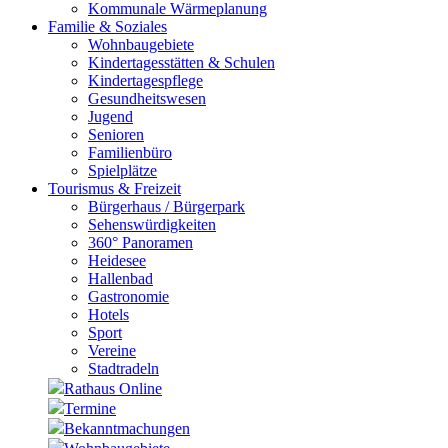
Kommunale Wärmeplanung
Familie & Soziales
Wohnbaugebiete
Kindertagesstätten & Schulen
Kindertagespflege
Gesundheitswesen
Jugend
Senioren
Familienbüro
Spielplätze
Tourismus & Freizeit
Bürgerhaus / Bürgerpark
Sehenswürdigkeiten
360° Panoramen
Heidesee
Hallenbad
Gastronomie
Hotels
Sport
Vereine
Stadtradeln
Rathaus Online
Termine
Bekanntmachungen