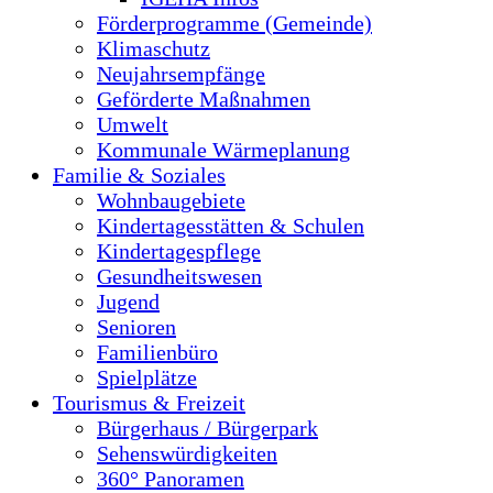
Förderprogramme (Gemeinde)
Klimaschutz
Neujahrsempfänge
Geförderte Maßnahmen
Umwelt
Kommunale Wärmeplanung
Familie & Soziales
Wohnbaugebiete
Kindertagesstätten & Schulen
Kindertagespflege
Gesundheitswesen
Jugend
Senioren
Familienbüro
Spielplätze
Tourismus & Freizeit
Bürgerhaus / Bürgerpark
Sehenswürdigkeiten
360° Panoramen