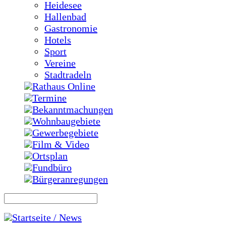
Heidesee
Hallenbad
Gastronomie
Hotels
Sport
Vereine
Stadtradeln
Rathaus Online
Termine
Bekanntmachungen
Wohnbaugebiete
Gewerbegebiete
Film & Video
Ortsplan
Fundbüro
Bürgeranregungen
Startseite / News