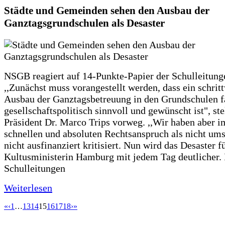
Städte und Gemeinden sehen den Ausbau der
Ganztagsgrundschulen als Desaster
NSGB reagiert auf 14-Punkte-Papier der Schulleitung
,,Zunächst muss vorangestellt werden, dass ein schrit
Ausbau der Ganztagsbetreuung in den Grundschulen f
gesellschaftspolitisch sinnvoll und gewünscht ist", st
Präsident Dr. Marco Trips vorweg. ,,Wir haben aber 
schnellen und absoluten Rechtsanspruch als nicht um
nicht ausfinanziert kritisiert. Nun wird das Desaster f
Kultusministerin Hamburg mit jedem Tag deutlicher. 
Schulleitungen
Weiterlesen
«
‹
1
…
13
14
15
16
17
18
›
»