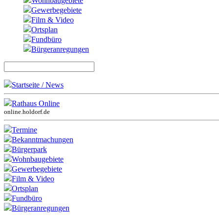
Wohnbaugebiete
Gewerbegebiete
Film & Video
Ortsplan
Fundbüro
Bürgeranregungen
Startseite / News
Rathaus Online
online.holdorf.de
Termine
Bekanntmachungen
Bürgerpark
Wohnbaugebiete
Gewerbegebiete
Film & Video
Ortsplan
Fundbüro
Bürgeranregungen