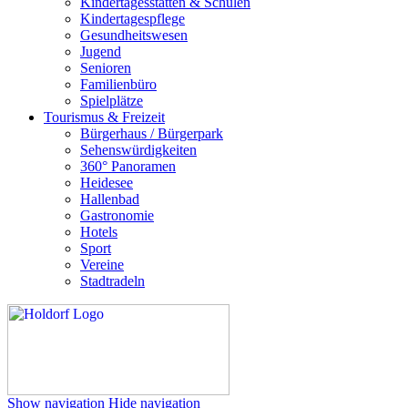
Kindertagesstätten & Schulen
Kindertagespflege
Gesundheitswesen
Jugend
Senioren
Familienbüro
Spielplätze
Tourismus & Freizeit
Bürgerhaus / Bürgerpark
Sehenswürdigkeiten
360° Panoramen
Heidesee
Hallenbad
Gastronomie
Hotels
Sport
Vereine
Stadtradeln
Show navigation
Hide navigation