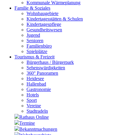
Kommunale Wärmeplanung
Familie & Soziales
Wohnbaugebiete
Kindertagesstätten & Schulen
Kindertagespflege
Gesundheitswesen
Jugend
Senioren
Familienbüro
Spielplätze
Tourismus & Freizeit
Bürgerhaus / Bürgerpark
Sehenswürdigkeiten
360° Panoramen
Heidesee
Hallenbad
Gastronomie
Hotels
Sport
Vereine
Stadtradeln
Rathaus Online
Termine
Bekanntmachungen