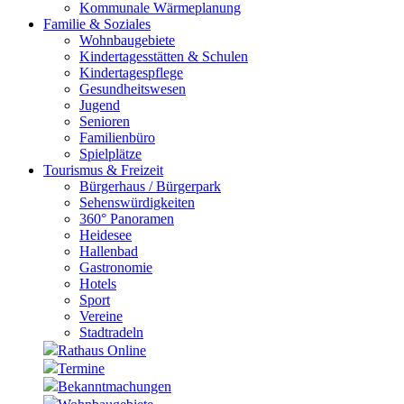
Kommunale Wärmeplanung
Familie & Soziales
Wohnbaugebiete
Kindertagesstätten & Schulen
Kindertagespflege
Gesundheitswesen
Jugend
Senioren
Familienbüro
Spielplätze
Tourismus & Freizeit
Bürgerhaus / Bürgerpark
Sehenswürdigkeiten
360° Panoramen
Heidesee
Hallenbad
Gastronomie
Hotels
Sport
Vereine
Stadtradeln
Rathaus Online
Termine
Bekanntmachungen