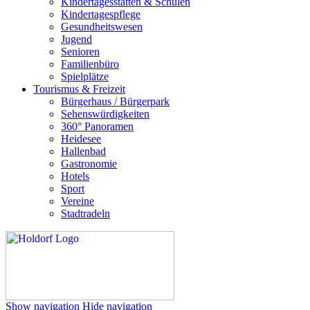
Kindertagesstätten & Schulen
Kindertagespflege
Gesundheitswesen
Jugend
Senioren
Familienbüro
Spielplätze
Tourismus & Freizeit
Bürgerhaus / Bürgerpark
Sehenswürdigkeiten
360° Panoramen
Heidesee
Hallenbad
Gastronomie
Hotels
Sport
Vereine
Stadtradeln
Show navigation
Hide navigation