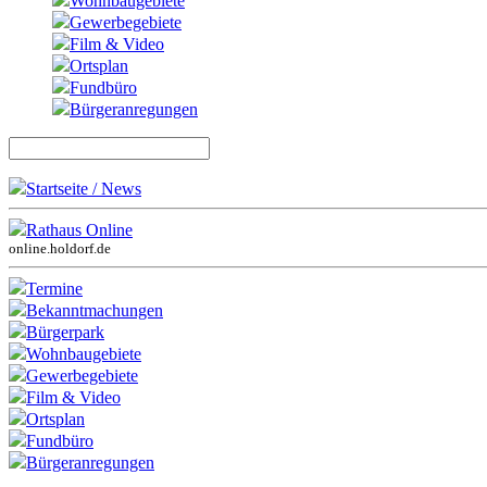
Wohnbaugebiete
Gewerbegebiete
Film & Video
Ortsplan
Fundbüro
Bürgeranregungen
Startseite / News
Rathaus Online
online.holdorf.de
Termine
Bekanntmachungen
Bürgerpark
Wohnbaugebiete
Gewerbegebiete
Film & Video
Ortsplan
Fundbüro
Bürgeranregungen