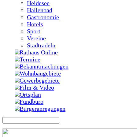
Heidesee
Hallenbad
Gastronomie
Hotels
Sport
Vereine
Stadtradeln
Rathaus Online
Termine
Bekanntmachungen
Wohnbaugebiete
Gewerbegebiete
Film & Video
Ortsplan
Fundbüro
Bürgeranregungen