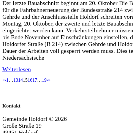
Der letzte Bauabschnitt beginnt am 20. Oktober Die 
für die Fahrbahnerneuerung der Bundesstraße 214 zw
Gehrde und der Anschlussstelle Holdorf schreiten vor
Montag, 20. Oktober, der zweite und letzte Bauabschn
eingerichtet werden kann. Verkehrsteilnehmer müssen
bis Ende November auf Einschränkungen einstellen, d
Holdorfer Straße (B 214) zwischen Gehrde und Holdor
Dauer der Arbeiten voll gesperrt werden muss. Dies te
Niedersächsische
Weiterlesen
«
‹
1
…
13
14
15
16
17
…
19
›
»
Kontakt
Gemeinde Holdorf ©
2026
Große Straße 19
49451 Holdorf