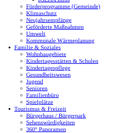
Förderprogramme (Gemeinde)
Klimaschutz
Neujahrsempfänge
Geförderte Maßnahmen
Umwelt
Kommunale Wärmeplanung
Familie & Soziales
Wohnbaugebiete
Kindertagesstätten & Schulen
Kindertagespflege
Gesundheitswesen
Jugend
Senioren
Familienbüro
Spielplätze
Tourismus & Freizeit
Bürgerhaus / Bürgerpark
Sehenswürdigkeiten
360° Panoramen