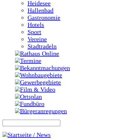
Heidesee
Hallenbad
Gastronomie
Hotels
Sport
Vereine
Stadtradeln
Rathaus Online
Termine
Bekanntmachungen
Wohnbaugebiete
Gewerbegebiete
Film & Video
Ortsplan
Fundbüro
Bürgeranregungen
Startseite / News