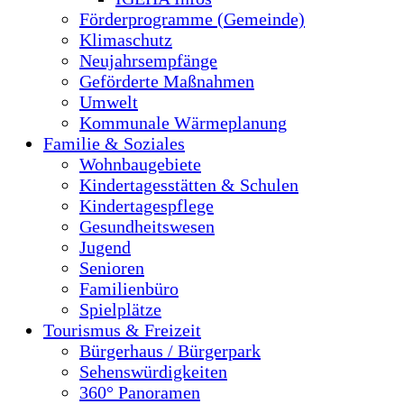
Förderprogramme (Gemeinde)
Klimaschutz
Neujahrsempfänge
Geförderte Maßnahmen
Umwelt
Kommunale Wärmeplanung
Familie & Soziales
Wohnbaugebiete
Kindertagesstätten & Schulen
Kindertagespflege
Gesundheitswesen
Jugend
Senioren
Familienbüro
Spielplätze
Tourismus & Freizeit
Bürgerhaus / Bürgerpark
Sehenswürdigkeiten
360° Panoramen