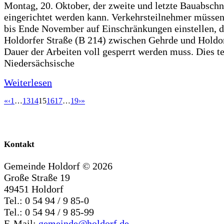
Montag, 20. Oktober, der zweite und letzte Bauabschn
eingerichtet werden kann. Verkehrsteilnehmer müssen
bis Ende November auf Einschränkungen einstellen, d
Holdorfer Straße (B 214) zwischen Gehrde und Holdor
Dauer der Arbeiten voll gesperrt werden muss. Dies te
Niedersächsische
Weiterlesen
«
‹
1
…
13
14
15
16
17
…
19
›
»
Kontakt
Gemeinde Holdorf ©
2026
Große Straße 19
49451 Holdorf
Tel.: 0 54 94 / 9 85-0
Tel.: 0 54 94 / 9 85-99
E-Mail:
gemeinde@holdorf.de