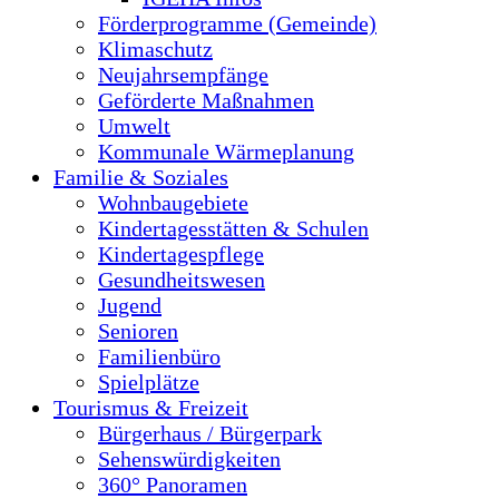
Förderprogramme (Gemeinde)
Klimaschutz
Neujahrsempfänge
Geförderte Maßnahmen
Umwelt
Kommunale Wärmeplanung
Familie & Soziales
Wohnbaugebiete
Kindertagesstätten & Schulen
Kindertagespflege
Gesundheitswesen
Jugend
Senioren
Familienbüro
Spielplätze
Tourismus & Freizeit
Bürgerhaus / Bürgerpark
Sehenswürdigkeiten
360° Panoramen