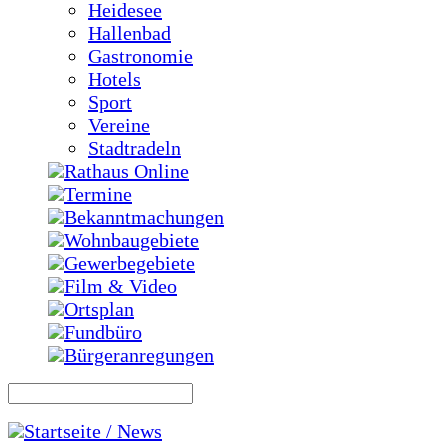
Heidesee
Hallenbad
Gastronomie
Hotels
Sport
Vereine
Stadtradeln
Rathaus Online
Termine
Bekanntmachungen
Wohnbaugebiete
Gewerbegebiete
Film & Video
Ortsplan
Fundbüro
Bürgeranregungen
Startseite / News