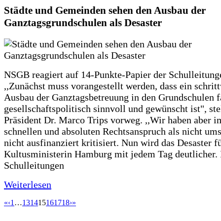
Städte und Gemeinden sehen den Ausbau der
Ganztagsgrundschulen als Desaster
NSGB reagiert auf 14-Punkte-Papier der Schulleitung
,,Zunächst muss vorangestellt werden, dass ein schrit
Ausbau der Ganztagsbetreuung in den Grundschulen f
gesellschaftspolitisch sinnvoll und gewünscht ist", st
Präsident Dr. Marco Trips vorweg. ,,Wir haben aber 
schnellen und absoluten Rechtsanspruch als nicht um
nicht ausfinanziert kritisiert. Nun wird das Desaster f
Kultusministerin Hamburg mit jedem Tag deutlicher. 
Schulleitungen
Weiterlesen
«
‹
1
…
13
14
15
16
17
18
›
»