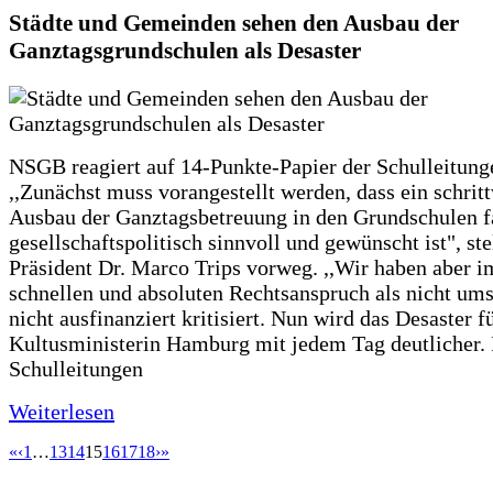
Städte und Gemeinden sehen den Ausbau der
Ganztagsgrundschulen als Desaster
NSGB reagiert auf 14-Punkte-Papier der Schulleitung
,,Zunächst muss vorangestellt werden, dass ein schrit
Ausbau der Ganztagsbetreuung in den Grundschulen f
gesellschaftspolitisch sinnvoll und gewünscht ist", st
Präsident Dr. Marco Trips vorweg. ,,Wir haben aber 
schnellen und absoluten Rechtsanspruch als nicht um
nicht ausfinanziert kritisiert. Nun wird das Desaster f
Kultusministerin Hamburg mit jedem Tag deutlicher. 
Schulleitungen
Weiterlesen
«
‹
1
…
13
14
15
16
17
18
›
»