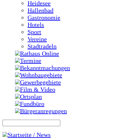
Heidesee
Hallenbad
Gastronomie
Hotels
Sport
Vereine
Stadtradeln
Rathaus Online
Termine
Bekanntmachungen
Wohnbaugebiete
Gewerbegebiete
Film & Video
Ortsplan
Fundbüro
Bürgeranregungen
Startseite / News