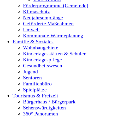
Förderprogramme (Gemeinde)
Klimaschutz
Neujahrsempfänge
Geförderte Maßnahmen
Umwelt
Kommunale Wärmeplanung
Familie & Soziales
Wohnbaugebiete
Kindertagesstätten & Schulen
Kindertagespflege
Gesundheitswesen
Jugend
Senioren
Familienbüro
Spielplätze
Tourismus & Freizeit
Bürgerhaus / Bürgerpark
Sehenswürdigkeiten
360° Panoramen