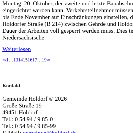
Montag, 20. Oktober, der zweite und letzte Bauabschn
eingerichtet werden kann. Verkehrsteilnehmer müssen
bis Ende November auf Einschränkungen einstellen, d
Holdorfer Straße (B 214) zwischen Gehrde und Holdor
Dauer der Arbeiten voll gesperrt werden muss. Dies te
Niedersächsische
Weiterlesen
«
‹
1
…
13
14
15
16
17
…
19
›
»
Kontakt
Gemeinde Holdorf ©
2026
Große Straße 19
49451 Holdorf
Tel.: 0 54 94 / 9 85-0
Tel.: 0 54 94 / 9 85-99
E-Mail:
gemeinde@holdorf.de