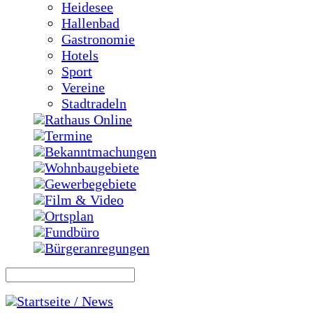
Heidesee
Hallenbad
Gastronomie
Hotels
Sport
Vereine
Stadtradeln
Rathaus Online
Termine
Bekanntmachungen
Wohnbaugebiete
Gewerbegebiete
Film & Video
Ortsplan
Fundbüro
Bürgeranregungen
Startseite / News