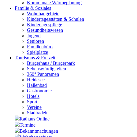
Kommunale Wärmeplanung
Familie & Soziales
Wohnbaugebiete
Kindertagesstätten & Schulen
Kindertagespflege
Gesundheitswesen
Jugend
Senioren
Familienbüro
Spielplätze
Tourismus & Freizeit
Bürgerhaus / Bürgerpark
Sehenswürdigkeiten
360° Panoramen
Heidesee
Hallenbad
Gastronomie
Hotels
Sport
Vereine
Stadtradeln
Rathaus Online
Termine
Bekanntmachungen