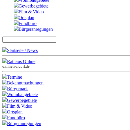
Wohnbaugebiete
Gewerbegebiete
Film & Video
Ortsplan
Fundbüro
Bürgeranregungen
Startseite / News
Rathaus Online
online.holdorf.de
Termine
Bekanntmachungen
Bürgerpark
Wohnbaugebiete
Gewerbegebiete
Film & Video
Ortsplan
Fundbüro
Bürgeranregungen