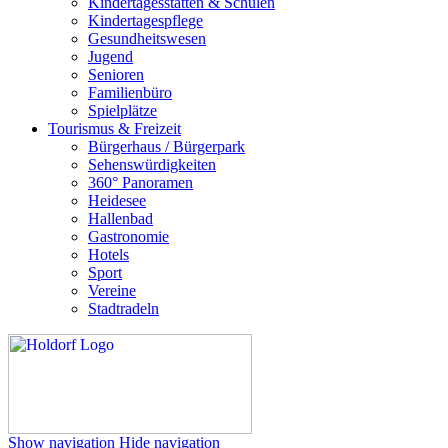
Kindertagesstätten & Schulen
Kindertagespflege
Gesundheitswesen
Jugend
Senioren
Familienbüro
Spielplätze
Tourismus & Freizeit
Bürgerhaus / Bürgerpark
Sehenswürdigkeiten
360° Panoramen
Heidesee
Hallenbad
Gastronomie
Hotels
Sport
Vereine
Stadtradeln
Show navigation
Hide navigation