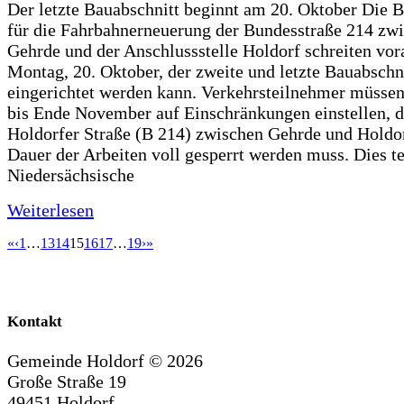
Der letzte Bauabschnitt beginnt am 20. Oktober Die 
für die Fahrbahnerneuerung der Bundesstraße 214 zw
Gehrde und der Anschlussstelle Holdorf schreiten vor
Montag, 20. Oktober, der zweite und letzte Bauabschn
eingerichtet werden kann. Verkehrsteilnehmer müssen
bis Ende November auf Einschränkungen einstellen, d
Holdorfer Straße (B 214) zwischen Gehrde und Holdor
Dauer der Arbeiten voll gesperrt werden muss. Dies te
Niedersächsische
Weiterlesen
«
‹
1
…
13
14
15
16
17
…
19
›
»
Kontakt
Gemeinde Holdorf ©
2026
Große Straße 19
49451 Holdorf