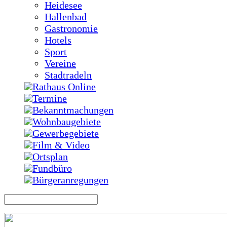
Heidesee
Hallenbad
Gastronomie
Hotels
Sport
Vereine
Stadtradeln
Rathaus Online
Termine
Bekanntmachungen
Wohnbaugebiete
Gewerbegebiete
Film & Video
Ortsplan
Fundbüro
Bürgeranregungen