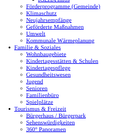
Förderprogramme (Gemeinde)
Klimaschutz
Neujahrsempfänge
Geförderte Maßnahmen
Umwelt
Kommunale Wärmeplanung
Familie & Soziales
Wohnbaugebiete
Kindertagesstätten & Schulen
Kindertagespflege
Gesundheitswesen
Jugend
Senioren
Familienbüro
Spielplätze
Tourismus & Freizeit
Bürgerhaus / Bürgerpark
Sehenswürdigkeiten
360° Panoramen