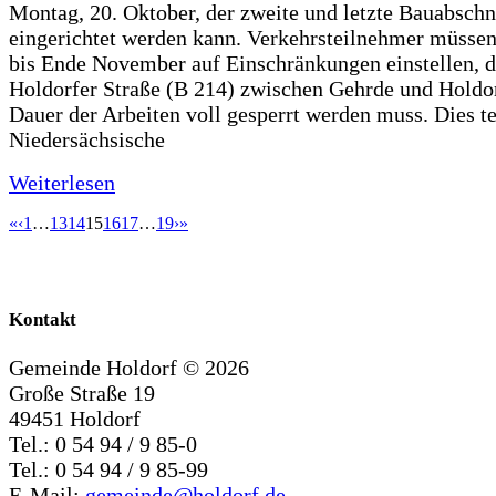
Montag, 20. Oktober, der zweite und letzte Bauabschn
eingerichtet werden kann. Verkehrsteilnehmer müssen
bis Ende November auf Einschränkungen einstellen, d
Holdorfer Straße (B 214) zwischen Gehrde und Holdor
Dauer der Arbeiten voll gesperrt werden muss. Dies te
Niedersächsische
Weiterlesen
«
‹
1
…
13
14
15
16
17
…
19
›
»
Kontakt
Gemeinde Holdorf ©
2026
Große Straße 19
49451 Holdorf
Tel.: 0 54 94 / 9 85-0
Tel.: 0 54 94 / 9 85-99
E-Mail:
gemeinde@holdorf.de