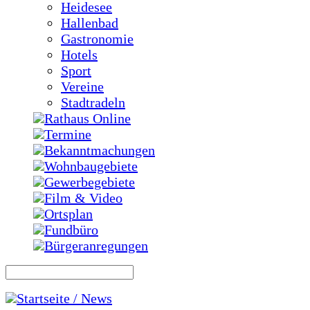
Heidesee
Hallenbad
Gastronomie
Hotels
Sport
Vereine
Stadtradeln
Rathaus Online
Termine
Bekanntmachungen
Wohnbaugebiete
Gewerbegebiete
Film & Video
Ortsplan
Fundbüro
Bürgeranregungen
Startseite / News