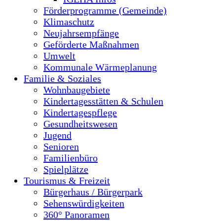
Förderprogramme (Gemeinde)
Klimaschutz
Neujahrsempfänge
Geförderte Maßnahmen
Umwelt
Kommunale Wärmeplanung
Familie & Soziales
Wohnbaugebiete
Kindertagesstätten & Schulen
Kindertagespflege
Gesundheitswesen
Jugend
Senioren
Familienbüro
Spielplätze
Tourismus & Freizeit
Bürgerhaus / Bürgerpark
Sehenswürdigkeiten
360° Panoramen