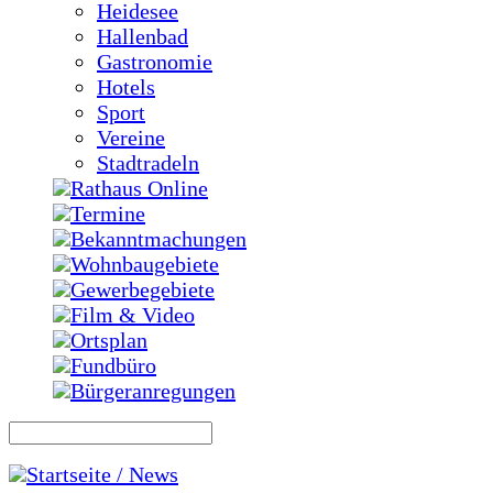
Heidesee
Hallenbad
Gastronomie
Hotels
Sport
Vereine
Stadtradeln
Rathaus Online
Termine
Bekanntmachungen
Wohnbaugebiete
Gewerbegebiete
Film & Video
Ortsplan
Fundbüro
Bürgeranregungen
Startseite / News