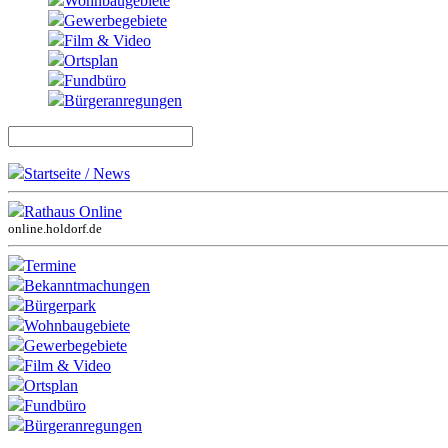
Wohnbaugebiete
Gewerbegebiete
Film & Video
Ortsplan
Fundbüro
Bürgeranregungen
Startseite / News
Rathaus Online
online.holdorf.de
Termine
Bekanntmachungen
Bürgerpark
Wohnbaugebiete
Gewerbegebiete
Film & Video
Ortsplan
Fundbüro
Bürgeranregungen