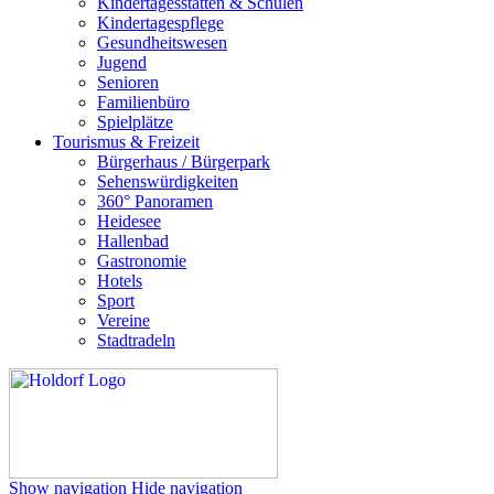
Kindertagesstätten & Schulen
Kindertagespflege
Gesundheitswesen
Jugend
Senioren
Familienbüro
Spielplätze
Tourismus & Freizeit
Bürgerhaus / Bürgerpark
Sehenswürdigkeiten
360° Panoramen
Heidesee
Hallenbad
Gastronomie
Hotels
Sport
Vereine
Stadtradeln
Show navigation
Hide navigation