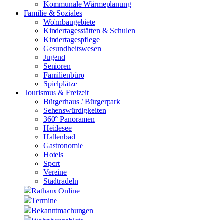
Kommunale Wärmeplanung
Familie & Soziales
Wohnbaugebiete
Kindertagesstätten & Schulen
Kindertagespflege
Gesundheitswesen
Jugend
Senioren
Familienbüro
Spielplätze
Tourismus & Freizeit
Bürgerhaus / Bürgerpark
Sehenswürdigkeiten
360° Panoramen
Heidesee
Hallenbad
Gastronomie
Hotels
Sport
Vereine
Stadtradeln
Rathaus Online
Termine
Bekanntmachungen