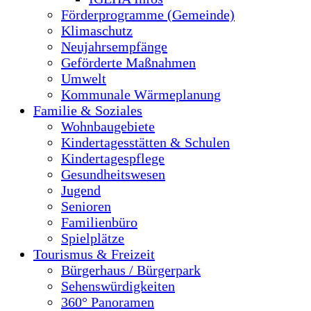
Förderprogramme (Gemeinde)
Klimaschutz
Neujahrsempfänge
Geförderte Maßnahmen
Umwelt
Kommunale Wärmeplanung
Familie & Soziales
Wohnbaugebiete
Kindertagesstätten & Schulen
Kindertagespflege
Gesundheitswesen
Jugend
Senioren
Familienbüro
Spielplätze
Tourismus & Freizeit
Bürgerhaus / Bürgerpark
Sehenswürdigkeiten
360° Panoramen