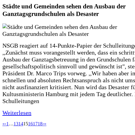
Städte und Gemeinden sehen den Ausbau der
Ganztagsgrundschulen als Desaster
NSGB reagiert auf 14-Punkte-Papier der Schulleitung
,,Zunächst muss vorangestellt werden, dass ein schrit
Ausbau der Ganztagsbetreuung in den Grundschulen f
gesellschaftspolitisch sinnvoll und gewünscht ist", st
Präsident Dr. Marco Trips vorweg. ,,Wir haben aber 
schnellen und absoluten Rechtsanspruch als nicht um
nicht ausfinanziert kritisiert. Nun wird das Desaster f
Kultusministerin Hamburg mit jedem Tag deutlicher. 
Schulleitungen
Weiterlesen
«
‹
1
…
13
14
15
16
17
18
›
»