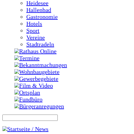
Heidesee
Hallenbad
Gastronomie
Hotels
Sport
Vereine
Stadtradeln
Rathaus Online
Termine
Bekanntmachungen
Wohnbaugebiete
Gewerbegebiete
Film & Video
Ortsplan
Fundbüro
Bürgeranregungen
Startseite / News