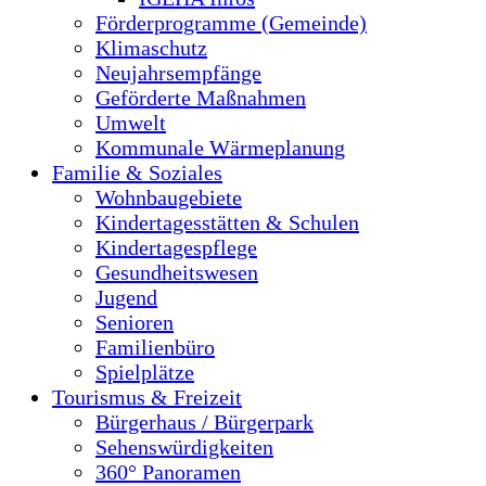
Förderprogramme (Gemeinde)
Klimaschutz
Neujahrsempfänge
Geförderte Maßnahmen
Umwelt
Kommunale Wärmeplanung
Familie & Soziales
Wohnbaugebiete
Kindertagesstätten & Schulen
Kindertagespflege
Gesundheitswesen
Jugend
Senioren
Familienbüro
Spielplätze
Tourismus & Freizeit
Bürgerhaus / Bürgerpark
Sehenswürdigkeiten
360° Panoramen