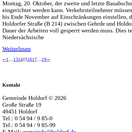
Montag, 20. Oktober, der zweite und letzte Bauabschn
eingerichtet werden kann. Verkehrsteilnehmer müssen
bis Ende November auf Einschränkungen einstellen, d
Holdorfer Straße (B 214) zwischen Gehrde und Holdor
Dauer der Arbeiten voll gesperrt werden muss. Dies te
Niedersächsische
Weiterlesen
«
‹
1
…
13
14
15
16
17
…
19
›
»
Kontakt
Gemeinde Holdorf ©
2026
Große Straße 19
49451 Holdorf
Tel.: 0 54 94 / 9 85-0
Tel.: 0 54 94 / 9 85-99
E-Mail:
gemeinde@holdorf.de