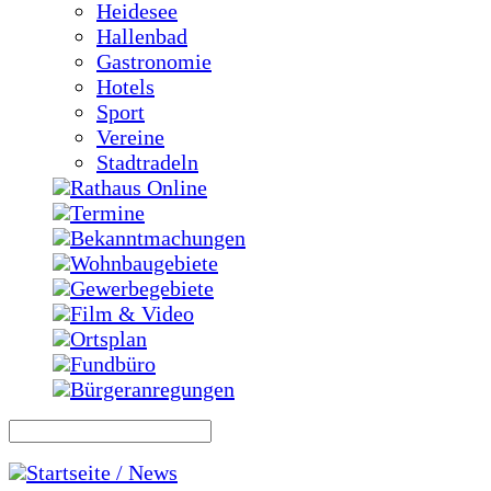
Heidesee
Hallenbad
Gastronomie
Hotels
Sport
Vereine
Stadtradeln
Rathaus Online
Termine
Bekanntmachungen
Wohnbaugebiete
Gewerbegebiete
Film & Video
Ortsplan
Fundbüro
Bürgeranregungen
Startseite / News