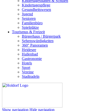
Kindertagesstätten & Schulen
Kindertagespflege
Gesundheitswesen
Jugend
Senioren
Familienbüro
Spielplätze
Tourismus & Freizeit
Bürgerhaus / Bürgerpark
Sehenswürdigkeiten
360° Panoramen
Heidesee
Hallenbad
Gastronomie
Hotels
Sport
Vereine
Stadtradeln
Show navigation
Hide navigation