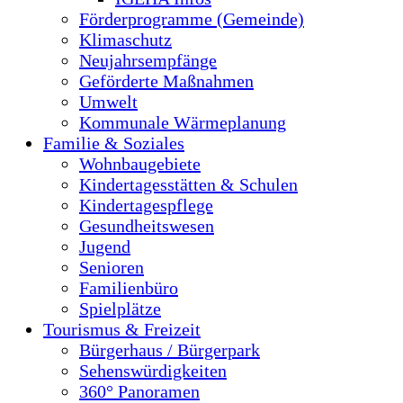
Förderprogramme (Gemeinde)
Klimaschutz
Neujahrsempfänge
Geförderte Maßnahmen
Umwelt
Kommunale Wärmeplanung
Familie & Soziales
Wohnbaugebiete
Kindertagesstätten & Schulen
Kindertagespflege
Gesundheitswesen
Jugend
Senioren
Familienbüro
Spielplätze
Tourismus & Freizeit
Bürgerhaus / Bürgerpark
Sehenswürdigkeiten
360° Panoramen