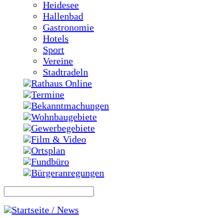
Heidesee
Hallenbad
Gastronomie
Hotels
Sport
Vereine
Stadtradeln
Rathaus Online
Termine
Bekanntmachungen
Wohnbaugebiete
Gewerbegebiete
Film & Video
Ortsplan
Fundbüro
Bürgeranregungen
Startseite / News