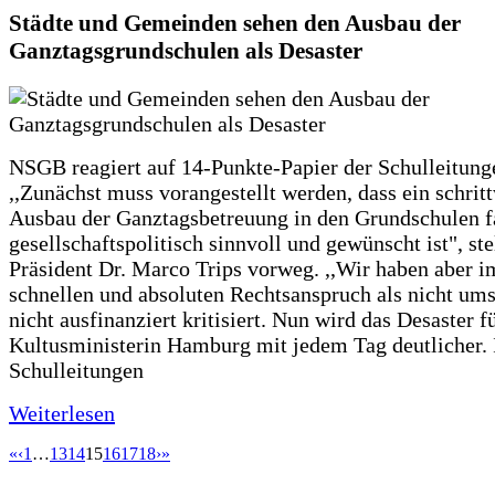
Städte und Gemeinden sehen den Ausbau der
Ganztagsgrundschulen als Desaster
NSGB reagiert auf 14-Punkte-Papier der Schulleitung
,,Zunächst muss vorangestellt werden, dass ein schrit
Ausbau der Ganztagsbetreuung in den Grundschulen f
gesellschaftspolitisch sinnvoll und gewünscht ist", st
Präsident Dr. Marco Trips vorweg. ,,Wir haben aber 
schnellen und absoluten Rechtsanspruch als nicht um
nicht ausfinanziert kritisiert. Nun wird das Desaster f
Kultusministerin Hamburg mit jedem Tag deutlicher. 
Schulleitungen
Weiterlesen
«
‹
1
…
13
14
15
16
17
18
›
»