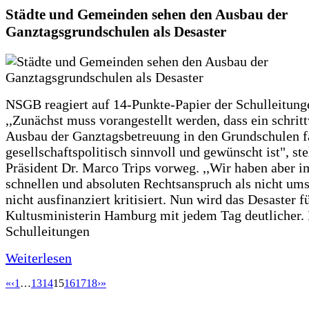
Städte und Gemeinden sehen den Ausbau der
Ganztagsgrundschulen als Desaster
NSGB reagiert auf 14-Punkte-Papier der Schulleitung
,,Zunächst muss vorangestellt werden, dass ein schrit
Ausbau der Ganztagsbetreuung in den Grundschulen f
gesellschaftspolitisch sinnvoll und gewünscht ist", st
Präsident Dr. Marco Trips vorweg. ,,Wir haben aber 
schnellen und absoluten Rechtsanspruch als nicht um
nicht ausfinanziert kritisiert. Nun wird das Desaster f
Kultusministerin Hamburg mit jedem Tag deutlicher. 
Schulleitungen
Weiterlesen
«
‹
1
…
13
14
15
16
17
18
›
»