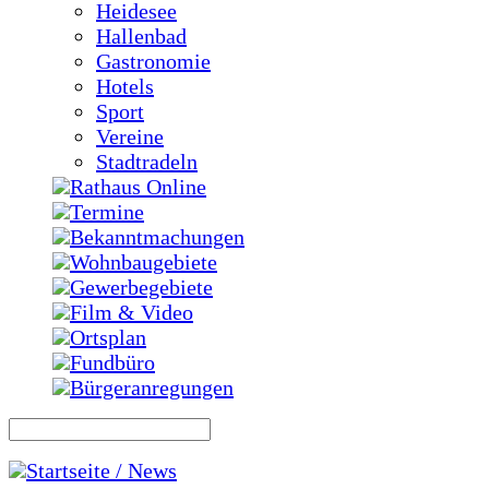
Heidesee
Hallenbad
Gastronomie
Hotels
Sport
Vereine
Stadtradeln
Rathaus Online
Termine
Bekanntmachungen
Wohnbaugebiete
Gewerbegebiete
Film & Video
Ortsplan
Fundbüro
Bürgeranregungen
Startseite / News