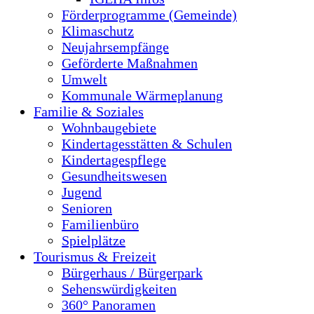
Förderprogramme (Gemeinde)
Klimaschutz
Neujahrsempfänge
Geförderte Maßnahmen
Umwelt
Kommunale Wärmeplanung
Familie & Soziales
Wohnbaugebiete
Kindertagesstätten & Schulen
Kindertagespflege
Gesundheitswesen
Jugend
Senioren
Familienbüro
Spielplätze
Tourismus & Freizeit
Bürgerhaus / Bürgerpark
Sehenswürdigkeiten
360° Panoramen