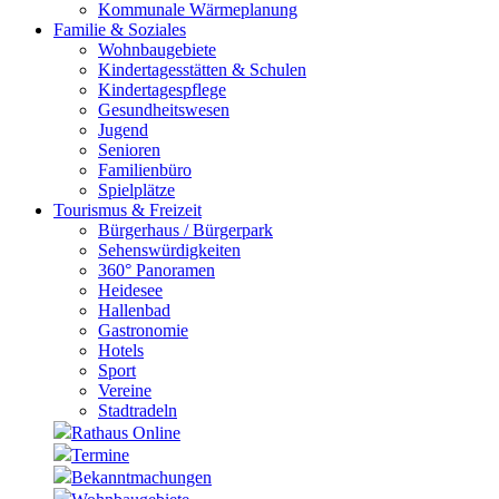
Kommunale Wärmeplanung
Familie & Soziales
Wohnbaugebiete
Kindertagesstätten & Schulen
Kindertagespflege
Gesundheitswesen
Jugend
Senioren
Familienbüro
Spielplätze
Tourismus & Freizeit
Bürgerhaus / Bürgerpark
Sehenswürdigkeiten
360° Panoramen
Heidesee
Hallenbad
Gastronomie
Hotels
Sport
Vereine
Stadtradeln
Rathaus Online
Termine
Bekanntmachungen