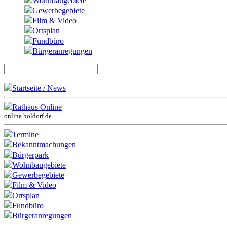
Wohnbaugebiete
Gewerbegebiete
Film & Video
Ortsplan
Fundbüro
Bürgeranregungen
Startseite / News
Rathaus Online
online.holdorf.de
Termine
Bekanntmachungen
Bürgerpark
Wohnbaugebiete
Gewerbegebiete
Film & Video
Ortsplan
Fundbüro
Bürgeranregungen