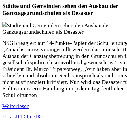
Städte und Gemeinden sehen den Ausbau der
Ganztagsgrundschulen als Desaster
NSGB reagiert auf 14-Punkte-Papier der Schulleitung
,,Zunächst muss vorangestellt werden, dass ein schrit
Ausbau der Ganztagsbetreuung in den Grundschulen f
gesellschaftspolitisch sinnvoll und gewünscht ist", st
Präsident Dr. Marco Trips vorweg. ,,Wir haben aber 
schnellen und absoluten Rechtsanspruch als nicht um
nicht ausfinanziert kritisiert. Nun wird das Desaster f
Kultusministerin Hamburg mit jedem Tag deutlicher. 
Schulleitungen
Weiterlesen
«
‹
1
…
13
14
15
16
17
18
›
»