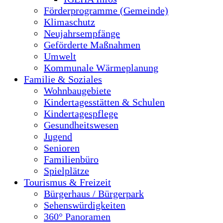
Förderprogramme (Gemeinde)
Klimaschutz
Neujahrsempfänge
Geförderte Maßnahmen
Umwelt
Kommunale Wärmeplanung
Familie & Soziales
Wohnbaugebiete
Kindertagesstätten & Schulen
Kindertagespflege
Gesundheitswesen
Jugend
Senioren
Familienbüro
Spielplätze
Tourismus & Freizeit
Bürgerhaus / Bürgerpark
Sehenswürdigkeiten
360° Panoramen