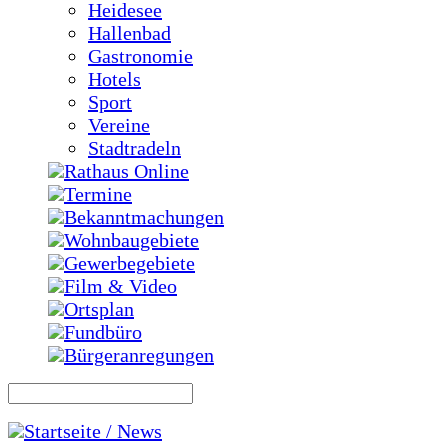
Heidesee
Hallenbad
Gastronomie
Hotels
Sport
Vereine
Stadtradeln
Rathaus Online
Termine
Bekanntmachungen
Wohnbaugebiete
Gewerbegebiete
Film & Video
Ortsplan
Fundbüro
Bürgeranregungen
Startseite / News