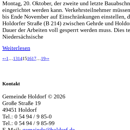
Montag, 20. Oktober, der zweite und letzte Bauabschn
eingerichtet werden kann. Verkehrsteilnehmer müssen
bis Ende November auf Einschränkungen einstellen, d
Holdorfer Straße (B 214) zwischen Gehrde und Holdor
Dauer der Arbeiten voll gesperrt werden muss. Dies te
Niedersächsische
Weiterlesen
«
‹
1
…
13
14
15
16
17
…
19
›
»
Kontakt
Gemeinde Holdorf ©
2026
Große Straße 19
49451 Holdorf
Tel.: 0 54 94 / 9 85-0
Tel.: 0 54 94 / 9 85-99
E-Mail:
gemeinde@holdorf.de