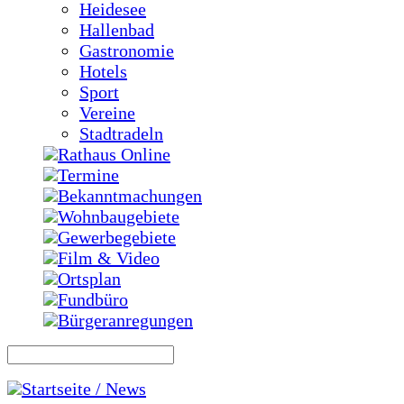
Heidesee
Hallenbad
Gastronomie
Hotels
Sport
Vereine
Stadtradeln
Rathaus Online
Termine
Bekanntmachungen
Wohnbaugebiete
Gewerbegebiete
Film & Video
Ortsplan
Fundbüro
Bürgeranregungen
Startseite / News