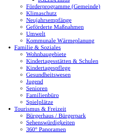
Förderprogramme (Gemeinde)
Klimaschutz
Neujahrsempfänge
Geförderte Maßnahmen
Umwelt
Kommunale Wärmeplanung
Familie & Soziales
Wohnbaugebiete
Kindertagesstätten & Schulen
Kindertagespflege
Gesundheitswesen
Jugend
Senioren
Familienbüro
Spielplätze
Tourismus & Freizeit
Bürgerhaus / Bürgerpark
Sehenswürdigkeiten
360° Panoramen