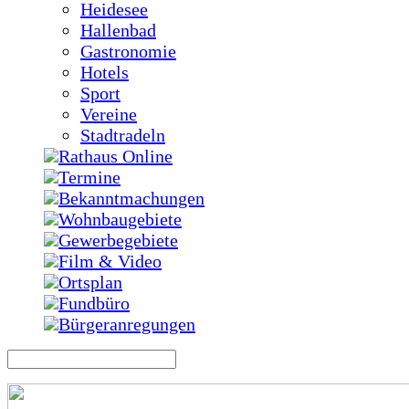
Heidesee
Hallenbad
Gastronomie
Hotels
Sport
Vereine
Stadtradeln
Rathaus Online
Termine
Bekanntmachungen
Wohnbaugebiete
Gewerbegebiete
Film & Video
Ortsplan
Fundbüro
Bürgeranregungen