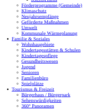
Förderprogramme (Gemeinde)
Klimaschutz
Neujahrsempfänge
Geförderte Maßnahmen
Umwelt
Kommunale Wärmeplanung
Familie & Soziales
Wohnbaugebiete
Kindertagesstätten & Schulen
Kindertagespflege
Gesundheitswesen
Jugend
Senioren
Familienbüro
Spielplätze
Tourismus & Freizeit
Bürgerhaus / Bürgerpark
Sehenswürdigkeiten
360° Panoramen