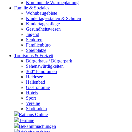
Kommunale Wärmeplanung
Familie & Soziales
Wohnbaugebiete
Kindertagesstätten & Schulen
Kindertagespflege
Gesundheitswesen
Jugend
Senioren
Familienbüro
Spielplätze
Tourismus & Freizeit
Bürgerhaus / Bürgerpark
Sehenswürdigkeiten
360° Panoramen
Heidesee
Hallenbad
Gastronomie
Hotels
Sport
Vereine
Stadtradeln
Rathaus Online
Termine
Bekanntmachungen