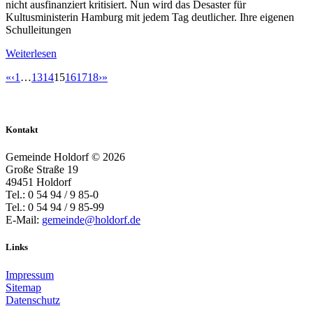
nicht ausfinanziert kritisiert. Nun wird das Desaster für
Kultusministerin Hamburg mit jedem Tag deutlicher. Ihre eigenen
Schulleitungen
Weiterlesen
«
‹
1
…
13
14
15
16
17
18
›
»
Kontakt
Gemeinde Holdorf ©
2026
Große Straße 19
49451 Holdorf
Tel.: 0 54 94 / 9 85-0
Tel.: 0 54 94 / 9 85-99
E-Mail:
gemeinde@holdorf.de
Links
Impressum
Sitemap
Datenschutz