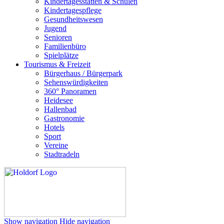
Kindertagesstätten & Schulen
Kindertagespflege
Gesundheitswesen
Jugend
Senioren
Familienbüro
Spielplätze
Tourismus & Freizeit
Bürgerhaus / Bürgerpark
Sehenswürdigkeiten
360° Panoramen
Heidesee
Hallenbad
Gastronomie
Hotels
Sport
Vereine
Stadtradeln
Show navigation
Hide navigation