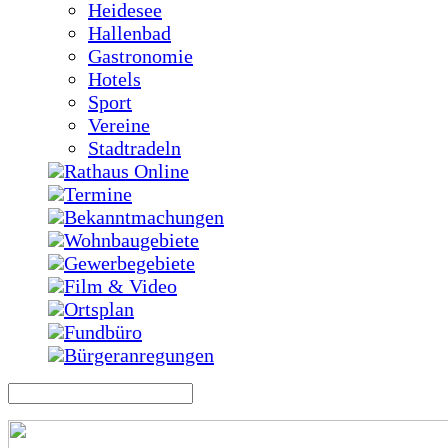
Heidesee
Hallenbad
Gastronomie
Hotels
Sport
Vereine
Stadtradeln
Rathaus Online
Termine
Bekanntmachungen
Wohnbaugebiete
Gewerbegebiete
Film & Video
Ortsplan
Fundbüro
Bürgeranregungen