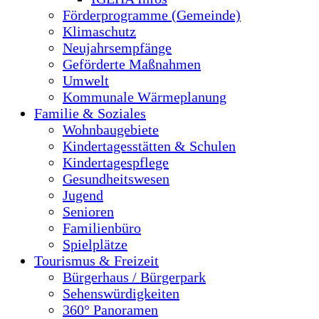
Förderprogramme (Gemeinde)
Klimaschutz
Neujahrsempfänge
Geförderte Maßnahmen
Umwelt
Kommunale Wärmeplanung
Familie & Soziales
Wohnbaugebiete
Kindertagesstätten & Schulen
Kindertagespflege
Gesundheitswesen
Jugend
Senioren
Familienbüro
Spielplätze
Tourismus & Freizeit
Bürgerhaus / Bürgerpark
Sehenswürdigkeiten
360° Panoramen