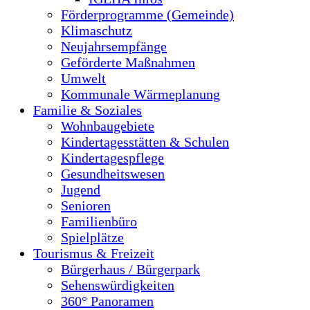
Förderprogramme (Gemeinde)
Klimaschutz
Neujahrsempfänge
Geförderte Maßnahmen
Umwelt
Kommunale Wärmeplanung
Familie & Soziales
Wohnbaugebiete
Kindertagesstätten & Schulen
Kindertagespflege
Gesundheitswesen
Jugend
Senioren
Familienbüro
Spielplätze
Tourismus & Freizeit
Bürgerhaus / Bürgerpark
Sehenswürdigkeiten
360° Panoramen