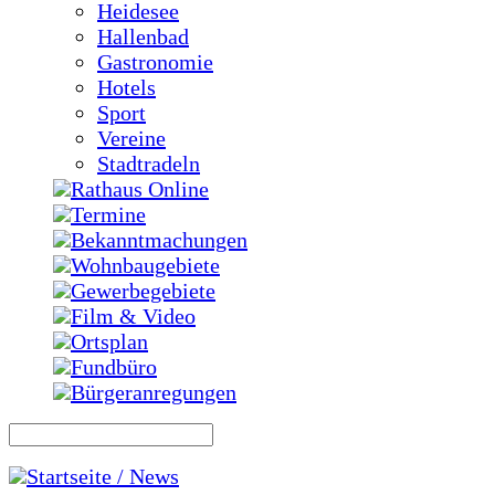
Heidesee
Hallenbad
Gastronomie
Hotels
Sport
Vereine
Stadtradeln
Rathaus Online
Termine
Bekanntmachungen
Wohnbaugebiete
Gewerbegebiete
Film & Video
Ortsplan
Fundbüro
Bürgeranregungen
Startseite / News