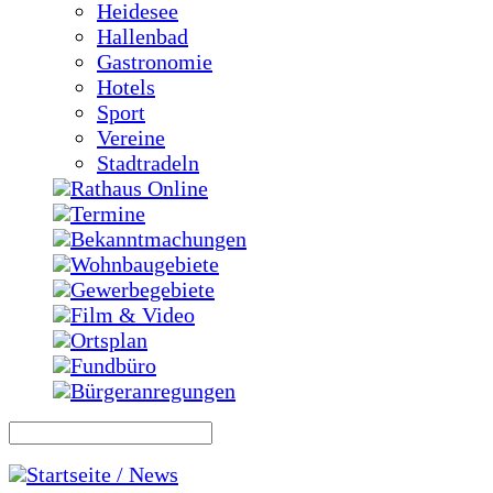
Heidesee
Hallenbad
Gastronomie
Hotels
Sport
Vereine
Stadtradeln
Rathaus Online
Termine
Bekanntmachungen
Wohnbaugebiete
Gewerbegebiete
Film & Video
Ortsplan
Fundbüro
Bürgeranregungen
Startseite / News