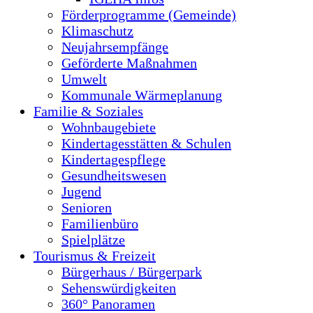
Förderprogramme (Gemeinde)
Klimaschutz
Neujahrsempfänge
Geförderte Maßnahmen
Umwelt
Kommunale Wärmeplanung
Familie & Soziales
Wohnbaugebiete
Kindertagesstätten & Schulen
Kindertagespflege
Gesundheitswesen
Jugend
Senioren
Familienbüro
Spielplätze
Tourismus & Freizeit
Bürgerhaus / Bürgerpark
Sehenswürdigkeiten
360° Panoramen