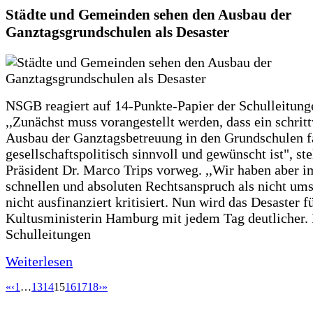
Städte und Gemeinden sehen den Ausbau der
Ganztagsgrundschulen als Desaster
NSGB reagiert auf 14-Punkte-Papier der Schulleitung
,,Zunächst muss vorangestellt werden, dass ein schrit
Ausbau der Ganztagsbetreuung in den Grundschulen f
gesellschaftspolitisch sinnvoll und gewünscht ist", st
Präsident Dr. Marco Trips vorweg. ,,Wir haben aber 
schnellen und absoluten Rechtsanspruch als nicht um
nicht ausfinanziert kritisiert. Nun wird das Desaster f
Kultusministerin Hamburg mit jedem Tag deutlicher. 
Schulleitungen
Weiterlesen
«
‹
1
…
13
14
15
16
17
18
›
»