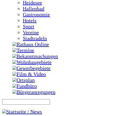
Heidesee
Hallenbad
Gastronomie
Hotels
Sport
Vereine
Stadtradeln
Rathaus Online
Termine
Bekanntmachungen
Wohnbaugebiete
Gewerbegebiete
Film & Video
Ortsplan
Fundbüro
Bürgeranregungen
Startseite / News