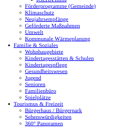
Förderprogramme (Gemeinde)
Klimaschutz
Neujahrsempfänge
Geförderte Maßnahmen
Umwelt
Kommunale Wärmeplanung
Familie & Soziales
Wohnbaugebiete
Kindertagesstätten & Schulen
Kindertagespflege
Gesundheitswesen
Jugend
Senioren
Familienbüro
Spielplätze
Tourismus & Freizeit
Bürgerhaus / Bürgerpark
Sehenswürdigkeiten
360° Panoramen