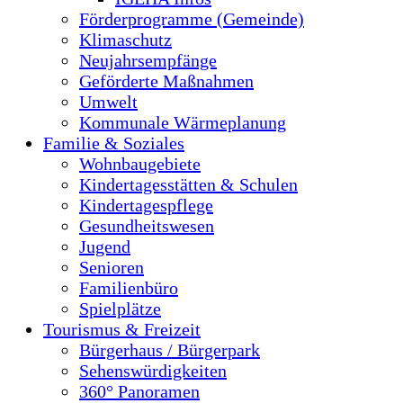
Förderprogramme (Gemeinde)
Klimaschutz
Neujahrsempfänge
Geförderte Maßnahmen
Umwelt
Kommunale Wärmeplanung
Familie & Soziales
Wohnbaugebiete
Kindertagesstätten & Schulen
Kindertagespflege
Gesundheitswesen
Jugend
Senioren
Familienbüro
Spielplätze
Tourismus & Freizeit
Bürgerhaus / Bürgerpark
Sehenswürdigkeiten
360° Panoramen