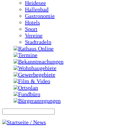
Heidesee
Hallenbad
Gastronomie
Hotels
Sport
Vereine
Stadtradeln
Rathaus Online
Termine
Bekanntmachungen
Wohnbaugebiete
Gewerbegebiete
Film & Video
Ortsplan
Fundbüro
Bürgeranregungen
Startseite / News