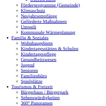
Förderprogramme (Gemeinde)
Klimaschutz
Neujahrsempfänge
Geförderte Maßnahmen
Umwelt
Kommunale Wärmeplanung
Familie & Soziales
Wohnbaugebiete
Kindertagesstätten & Schulen
Kindertagespflege
Gesundheitswesen
Jugend
Senioren
Familienbüro
Spielplätze
Tourismus & Freizeit
Bürgerhaus / Bürgerpark
Sehenswürdigkeiten
360° Panoramen