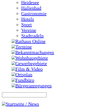
Heidesee
Hallenbad
Gastronomie
Hotels
Sport
Vereine
Stadtradeln
Rathaus Online
Termine
Bekanntmachungen
Wohnbaugebiete
Gewerbegebiete
Film & Video
Ortsplan
Fundbüro
Bürgeranregungen
Startseite / News