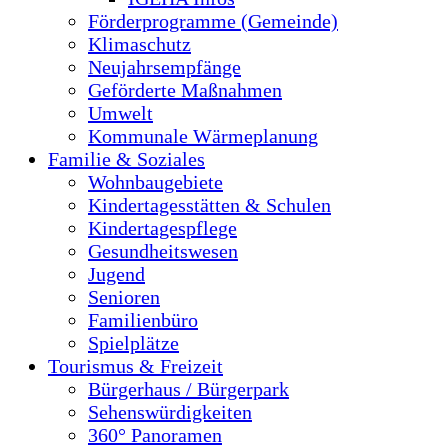
Förderprogramme (Gemeinde)
Klimaschutz
Neujahrsempfänge
Geförderte Maßnahmen
Umwelt
Kommunale Wärmeplanung
Familie & Soziales
Wohnbaugebiete
Kindertagesstätten & Schulen
Kindertagespflege
Gesundheitswesen
Jugend
Senioren
Familienbüro
Spielplätze
Tourismus & Freizeit
Bürgerhaus / Bürgerpark
Sehenswürdigkeiten
360° Panoramen