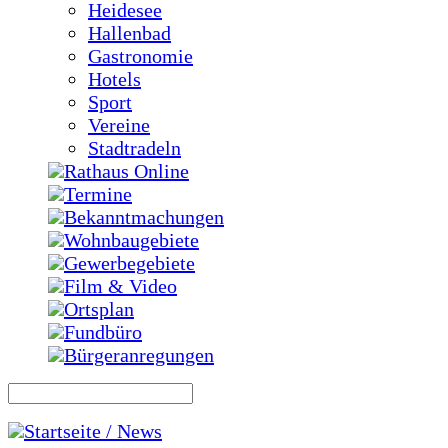
Heidesee
Hallenbad
Gastronomie
Hotels
Sport
Vereine
Stadtradeln
Rathaus Online
Termine
Bekanntmachungen
Wohnbaugebiete
Gewerbegebiete
Film & Video
Ortsplan
Fundbüro
Bürgeranregungen
Startseite / News