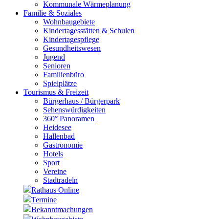
Kommunale Wärmeplanung
Familie & Soziales
Wohnbaugebiete
Kindertagesstätten & Schulen
Kindertagespflege
Gesundheitswesen
Jugend
Senioren
Familienbüro
Spielplätze
Tourismus & Freizeit
Bürgerhaus / Bürgerpark
Sehenswürdigkeiten
360° Panoramen
Heidesee
Hallenbad
Gastronomie
Hotels
Sport
Vereine
Stadtradeln
Rathaus Online
Termine
Bekanntmachungen