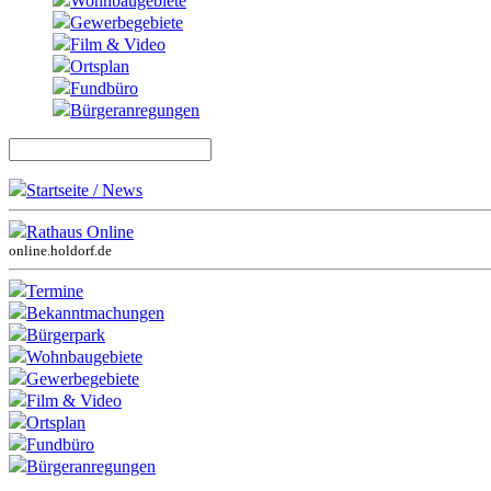
Wohnbaugebiete
Gewerbegebiete
Film & Video
Ortsplan
Fundbüro
Bürgeranregungen
Startseite / News
Rathaus Online
online.holdorf.de
Termine
Bekanntmachungen
Bürgerpark
Wohnbaugebiete
Gewerbegebiete
Film & Video
Ortsplan
Fundbüro
Bürgeranregungen