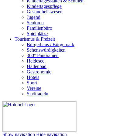
Kindertagesstätten & Schulen
Kindertagespflege
Gesundheitswesen
Jugend
Senioren
Familienbüro
Spielplätze
Tourismus & Freizeit
Bürgerhaus / Bürgerpark
Sehenswürdigkeiten
360° Panoramen
Heidesee
Hallenbad
Gastronomie
Hotels
Sport
Vereine
Stadtradeln
Show navigation
Hide navigation