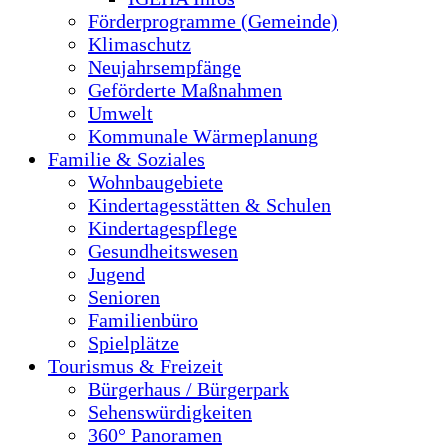
Förderprogramme (Gemeinde)
Klimaschutz
Neujahrsempfänge
Geförderte Maßnahmen
Umwelt
Kommunale Wärmeplanung
Familie & Soziales
Wohnbaugebiete
Kindertagesstätten & Schulen
Kindertagespflege
Gesundheitswesen
Jugend
Senioren
Familienbüro
Spielplätze
Tourismus & Freizeit
Bürgerhaus / Bürgerpark
Sehenswürdigkeiten
360° Panoramen