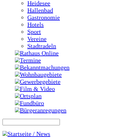
Heidesee
Hallenbad
Gastronomie
Hotels
Sport
Vereine
Stadtradeln
Rathaus Online
Termine
Bekanntmachungen
Wohnbaugebiete
Gewerbegebiete
Film & Video
Ortsplan
Fundbüro
Bürgeranregungen
Startseite / News