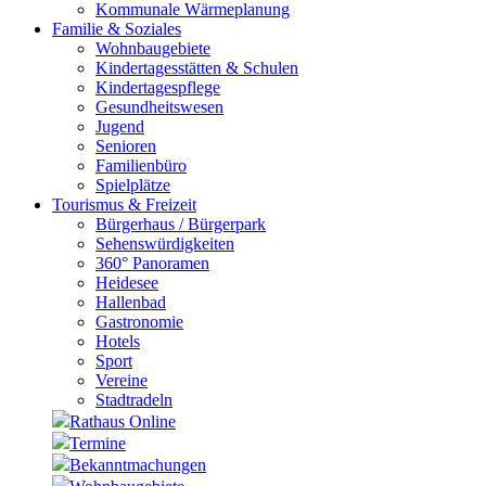
Kommunale Wärmeplanung
Familie & Soziales
Wohnbaugebiete
Kindertagesstätten & Schulen
Kindertagespflege
Gesundheitswesen
Jugend
Senioren
Familienbüro
Spielplätze
Tourismus & Freizeit
Bürgerhaus / Bürgerpark
Sehenswürdigkeiten
360° Panoramen
Heidesee
Hallenbad
Gastronomie
Hotels
Sport
Vereine
Stadtradeln
Rathaus Online
Termine
Bekanntmachungen