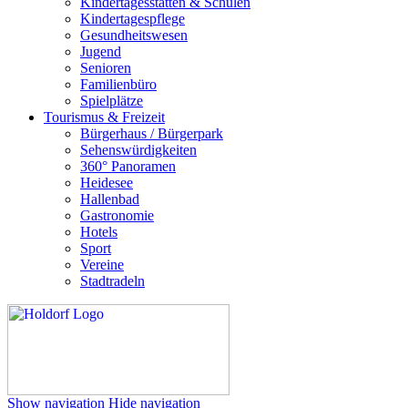
Kindertagesstätten & Schulen
Kindertagespflege
Gesundheitswesen
Jugend
Senioren
Familienbüro
Spielplätze
Tourismus & Freizeit
Bürgerhaus / Bürgerpark
Sehenswürdigkeiten
360° Panoramen
Heidesee
Hallenbad
Gastronomie
Hotels
Sport
Vereine
Stadtradeln
Show navigation
Hide navigation