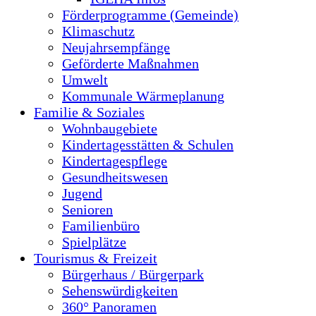
Förderprogramme (Gemeinde)
Klimaschutz
Neujahrsempfänge
Geförderte Maßnahmen
Umwelt
Kommunale Wärmeplanung
Familie & Soziales
Wohnbaugebiete
Kindertagesstätten & Schulen
Kindertagespflege
Gesundheitswesen
Jugend
Senioren
Familienbüro
Spielplätze
Tourismus & Freizeit
Bürgerhaus / Bürgerpark
Sehenswürdigkeiten
360° Panoramen