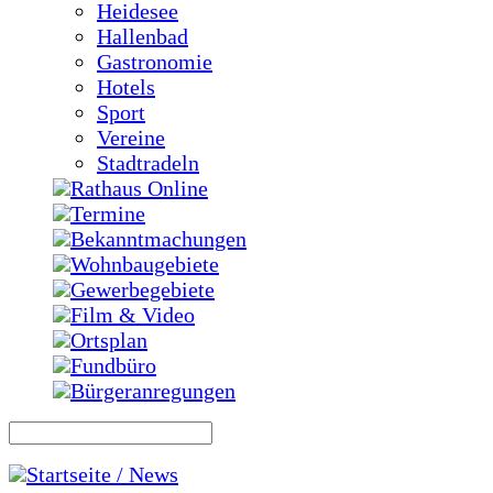
Heidesee
Hallenbad
Gastronomie
Hotels
Sport
Vereine
Stadtradeln
Rathaus Online
Termine
Bekanntmachungen
Wohnbaugebiete
Gewerbegebiete
Film & Video
Ortsplan
Fundbüro
Bürgeranregungen
Startseite / News