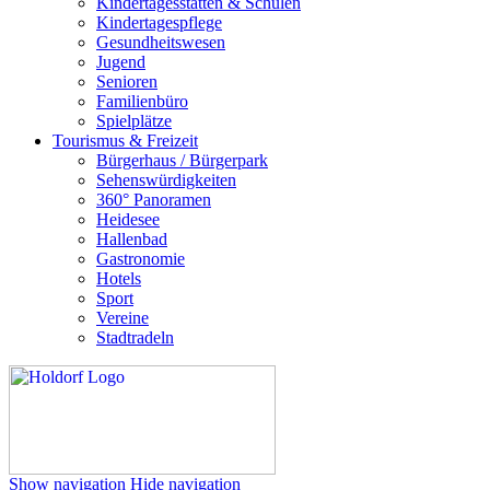
Kindertagesstätten & Schulen
Kindertagespflege
Gesundheitswesen
Jugend
Senioren
Familienbüro
Spielplätze
Tourismus & Freizeit
Bürgerhaus / Bürgerpark
Sehenswürdigkeiten
360° Panoramen
Heidesee
Hallenbad
Gastronomie
Hotels
Sport
Vereine
Stadtradeln
Show navigation
Hide navigation