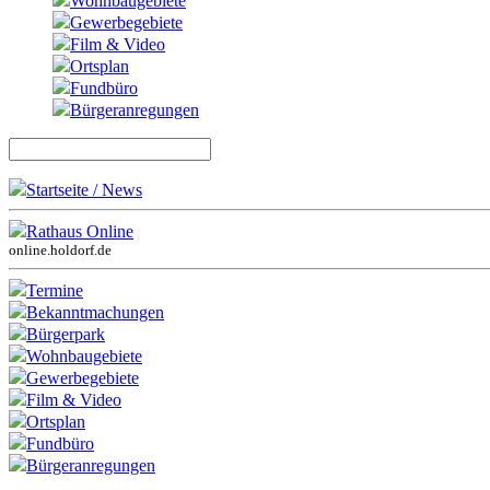
Wohnbaugebiete
Gewerbegebiete
Film & Video
Ortsplan
Fundbüro
Bürgeranregungen
Startseite / News
Rathaus Online
online.holdorf.de
Termine
Bekanntmachungen
Bürgerpark
Wohnbaugebiete
Gewerbegebiete
Film & Video
Ortsplan
Fundbüro
Bürgeranregungen