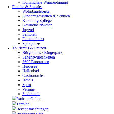
Kommunale Wärmeplanung
Familie & Soziales
Wohnbaugebiete
Kindertagesstätten & Schulen
Kindertagespflege
Gesundheitswesen
Jugend
Senioren
Familienbüro
Spielplätze
Tourismus & Freizeit
Bürgerhaus / Bürgerpark
Sehenswürdigkeiten
360° Panoramen
Heidesee
Hallenbad
Gastronomie
Hotels
Sport
Vereine
Stadtradeln
Rathaus Online
Termine
Bekanntmachungen