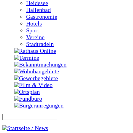
Heidesee
Hallenbad
Gastronomie
Hotels
Sport
Vereine
Stadtradeln
Rathaus Online
Termine
Bekanntmachungen
Wohnbaugebiete
Gewerbegebiete
Film & Video
Ortsplan
Fundbüro
Bürgeranregungen
Startseite / News