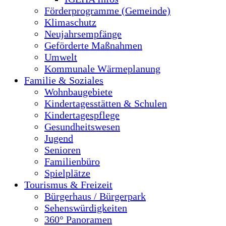
Förderprogramme (Gemeinde)
Klimaschutz
Neujahrsempfänge
Geförderte Maßnahmen
Umwelt
Kommunale Wärmeplanung
Familie & Soziales
Wohnbaugebiete
Kindertagesstätten & Schulen
Kindertagespflege
Gesundheitswesen
Jugend
Senioren
Familienbüro
Spielplätze
Tourismus & Freizeit
Bürgerhaus / Bürgerpark
Sehenswürdigkeiten
360° Panoramen