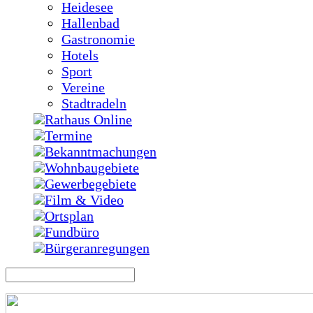
Heidesee
Hallenbad
Gastronomie
Hotels
Sport
Vereine
Stadtradeln
Rathaus Online
Termine
Bekanntmachungen
Wohnbaugebiete
Gewerbegebiete
Film & Video
Ortsplan
Fundbüro
Bürgeranregungen