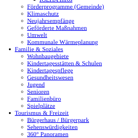
Förderprogramme (Gemeinde)
Klimaschutz
Neujahrsempfänge
Geförderte Maßnahmen
Umwelt
Kommunale Wärmeplanung
Familie & Soziales
Wohnbaugebiete
Kindertagesstätten & Schulen
Kindertagespflege
Gesundheitswesen
Jugend
Senioren
Familienbüro
Spielplätze
Tourismus & Freizeit
Bürgerhaus / Bürgerpark
Sehenswürdigkeiten
360° Panoramen