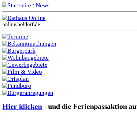
Startseite / News
Rathaus Online
online.holdorf.de
Termine
Bekanntmachungen
Bürgerpark
Wohnbaugebiete
Gewerbegebiete
Film & Video
Ortsplan
Fundbüro
Bürgeranregungen
Hier klicken
- und die Ferienpassaktion au