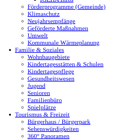
Förderprogramme (Gemeinde)
Klimaschutz
Neujahrsempfänge
Geförderte Maßnahmen
Umwelt
Kommunale Wärmeplanung
Familie & Soziales
Wohnbaugebiete
Kindertagesstätten & Schulen
Kindertagespflege
Gesundheitswesen
Jugend
Senioren
Familienbüro
Spielplätze
Tourismus & Freizeit
Bürgerhaus / Bürgerpark
Sehenswürdigkeiten
360° Panoramen