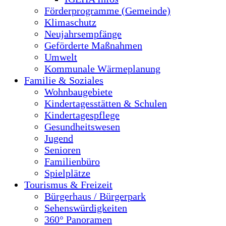
Förderprogramme (Gemeinde)
Klimaschutz
Neujahrsempfänge
Geförderte Maßnahmen
Umwelt
Kommunale Wärmeplanung
Familie & Soziales
Wohnbaugebiete
Kindertagesstätten & Schulen
Kindertagespflege
Gesundheitswesen
Jugend
Senioren
Familienbüro
Spielplätze
Tourismus & Freizeit
Bürgerhaus / Bürgerpark
Sehenswürdigkeiten
360° Panoramen