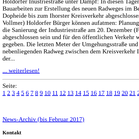
Holdorfer Inustriestraße unter Dampf: In diesen Tage
Bauarbeiten zur Erstellung des neuen Radweges im B
Dopheide bis zum Ihorster Kreisverkehr abgeschlosse
Vollmer) Holdorfer Bürger können aufatmen: Planung
die Sanierung der Industriestraße am 20. Dezember (F
abgeschlossen sein und für den öffentlichen Verkehr w
gegeben. Die letzten Meter der Umgehungsstraße un
nebenliegenden Radweg zwischen dem Kreisverkehr I
der...
... weiterlesen!
Seite:
1
2
3
4
5
6
7
8
9
10
11
12
13
14
15
16
17
18
19
20
21
News-Archiv (bis Februar 2017)
Kontakt