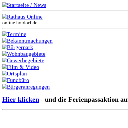
Startseite / News
Rathaus Online
online.holdorf.de
Termine
Bekanntmachungen
Bürgerpark
Wohnbaugebiete
Gewerbegebiete
Film & Video
Ortsplan
Fundbüro
Bürgeranregungen
Hier klicken
- und die Ferienpassaktion au